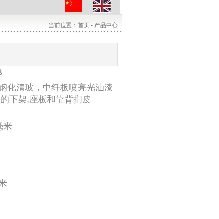
当前位置：首页 - 产品中心
B
mm钢化清玻，中纤板喷亮光油漆
镀的下架,座板和靠背扪皮
0毫米
毫米
张